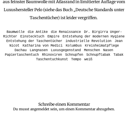
aus feinster Baumwolle mit Atlasrand in limitierter Auflage vom
Luxushersteller Pelo (siehe das Buch „Deutsche Standards unter
Taschentücher) ist leider vergriffen.
Baumwolle
die Antike
die Renaissance
Dr. Birgirra Unger-
Richter
Einstecktuch
Empire
Entstehung der modernen Hygiene
Entstehung der Taschentücher
industrielle Revolution
Jean
Nicot
Katharina von Medici
Kolumbus
Kreisheimatpflege
Dachau
Langnasen
Luxusgegenstand
Menschen
Nasen
Papiertaschentuch
Rhinoviren
Schnupfen
Schnupftabak
Tabak
Taschentuchkunst
Tempo
weiß
Schreibe einen Kommentar
Du musst
angemeldet
sein, um einen Kommentar abzugeben.